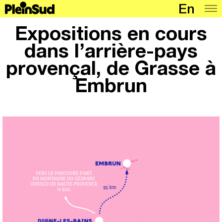
En
Lieux
Expositions en cours
Programmation
dans l’arrière-pays
provençal, de Grasse à
Carte
Embrun
Articles
À propos