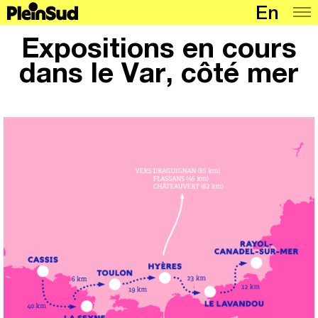
En
Lieux
Expositions en cours
Programmation
dans le Var, côté mer
Carte
Articles
À propos