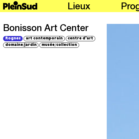
Lieux
Pro
Bonisson Art Center
Rognes
art contemporain
centre d'art
/
/
domaine
jardin
musée
collection