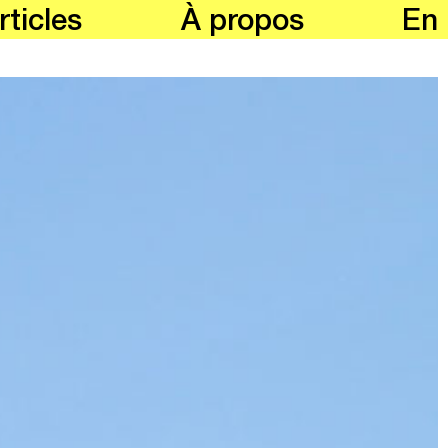
rticles
À propos
En