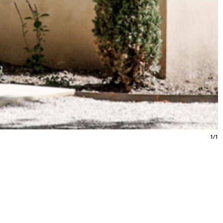
1/1
urs
9.26
/
/
t
domaine
jardin
musée
collection
Rognes