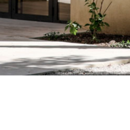
Formes & Coule
→
17.01.26
27.0
art contemporain
centre d'ar