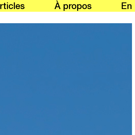
rticles
À propos
En