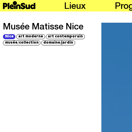
Lieux
Pro
Musée Matisse Nice
Nice
art moderne
art contemporain
/
/
musée
collection
domaine
jardin