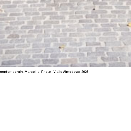
contemporain, Marseille. Photo : Vialle Almodovar 2023
La vie climatiqu
collections priv
→
04.04.26
20.0
art contemporain
centre d'ar