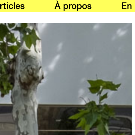
rticles
À propos
En