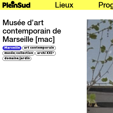
Lieux
Pro
Musée d’art
contemporain de
Marseille [mac]
Marseille
art contemporain
/
musée
collection
archi XXI
e
/
domaine
jardin