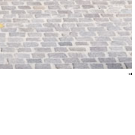
1/4
e. Histoires sensibles des
ées
9.26
/
t
archi XXI
domaine
jardin
Marseille
e