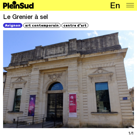
En
Lieux
Le Grenier à sel
Avignon
art contemporain
centre d'art
Programmation
Carte
Articles
À propos
1/1