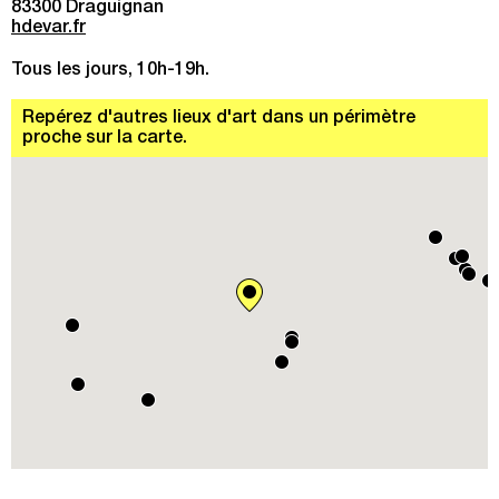
83300 Draguignan
Avec la participation de musées nationaux et
hdevar.fr
internationaux, dont le Musée Larco et le Museo de Arte
de Lima, le British Museum et le musée du Quai Branly-
Tous les jours, 10h-19h.
Jacques Chirac
Repérez d'autres lieux d'art dans un périmètre
proche sur la carte.